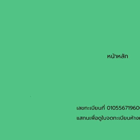
หน้าหลัก
เลขทะเบียนที่ 0105567196
แสกนเพื่อดูใบจดทะเบียนห้างห